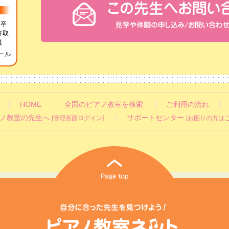
部卒
許取
員
ール
HOME
全国のピアノ教室を検索
ご利用の流れ
ノ教室の先生へ
サポートセンター
[管理画面ログイン]
[お困りの方はこ