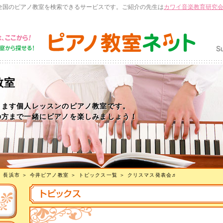
全国のピアノ教室を検索できるサービスです。ご紹介の先生は
カワイ音楽教育研究
教室
ります個人レッスンのピアノ教室です。
の方まで一緒にピアノを楽しみましょう！
＞
長浜市
＞
今井ピアノ教室
＞
トピックス一覧
＞ クリスマス発表会♬