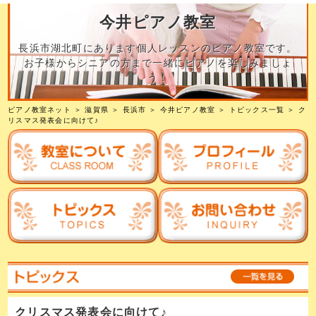
今井ピアノ教室
長浜市湖北町にあります個人レッスンのピアノ教室です。
お子様からシニアの方まで一緒にピアノを楽しみましょ
う！
ピアノ教室ネット
＞
滋賀県
＞
長浜市
＞
今井ピアノ教室
＞
トピックス一覧
＞ ク
リスマス発表会に向けて♪
クリスマス発表会に向けて♪