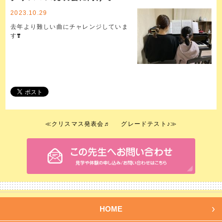
2023.10.29
去年より難しい曲にチャレンジしていま
す❣️
≪
クリスマス発表会♬
グレードテスト♪
≫
HOME