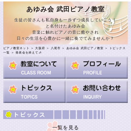
あゆみ会 武田ピアノ教室
生徒の皆さんも私自身も一歩ずつ成長していこう！
と名付けたあゆみ会
音楽に触れピアノの音に癒やされ
日々の生活を心豊かに一緒に奏でてみませんか？
ピアノ教室ネット
＞
大阪府
＞
八尾市
＞
あゆみ会 武田ピアノ教室
＞
トピックス
一覧
＞ 発表会を終えて🎶
一覧を見る