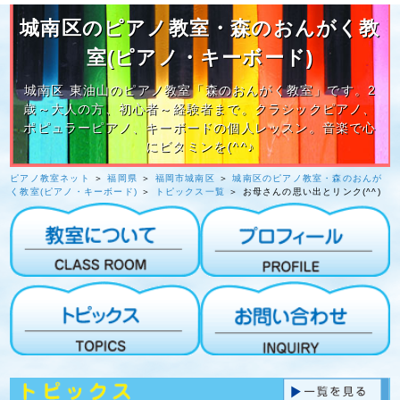
城南区のピアノ教室・森のおんがく教
室(ピアノ・キーボード)
城南区 東油山のピアノ教室「森のおんがく教室」です。2
歳～大人の方、初心者～経験者まで。クラシックピアノ、
ポピュラーピアノ、キーボードの個人レッスン。音楽で心
にビタミンを(^^♪
ピアノ教室ネット
＞
福岡県
＞
福岡市城南区
＞
城南区のピアノ教室・森のおんが
く教室(ピアノ・キーボード)
＞
トピックス一覧
＞ お母さんの思い出とリンク(^^)