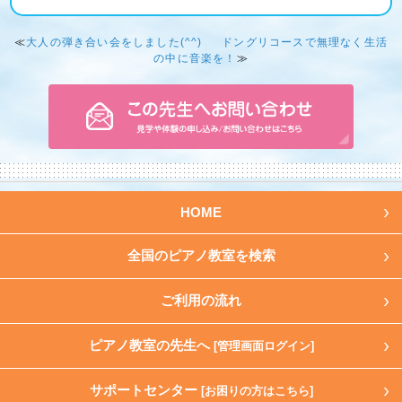
≪
大人の弾き合い会をしました(^^)
ドングリコースで無理なく生活
の中に音楽を！
≫
HOME
全国のピアノ教室を検索
ご利用の流れ
ピアノ教室の先生へ
[管理画面ログイン]
サポートセンター
[お困りの方はこちら]