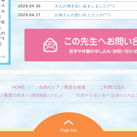
。幼
ッス
2026.04.30
大人の弾き合い会をしました(^^)
オル
2026.04.27
お母さんの思い出とリンク(^^)
教
学生
以
んの
ブラ
見
ール
HOME
全国のピアノ教室を検索
ご利用の流れ
ノ教室の先生へ
サポートセンター
[管理画面ログイン]
[お困りの方はこ