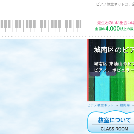
ピアノ教室ネットは、
城南区のピ
城南区 東油山のピ
ピアノ、ポピュラー
ピアノ教室ネット
＞
福岡県