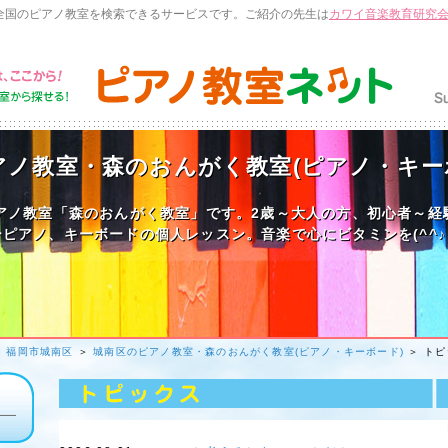
全国のピアノ教室を検索できるサービスです。ご紹介の先生は
カワイ音楽教育研究
アノ教室・森のおんがく教室(ピアノ・キー
アノ教室「森のおんがく教室」です。2歳～大人の方、初心者～経
ピアノ、キーボードの個人レッスン。音楽で心にビタミンを(^^♪
＞
福岡市城南区
＞
城南区のピアノ教室・森のおんがく教室(ピアノ・キーボード)
＞ トピ