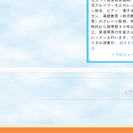
元カワイ音楽教室講師
児グループ～大人のレ
ン担当。ピアノ、電子
ガン、基礎教育（幼児
育）のグレード取得。
時代から指導歴３０年
上。発達障害の生徒さ
レッスンも行います。
イダル演奏や...
続きを
る
プロフィ
ピア