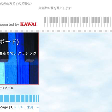
会
の先生方ですので安心♪
※無断転載を禁止します
ボード)
験者まで。クラシック
ックス一覧
Page [
1
]
2
3
4
..
末尾
|
≫