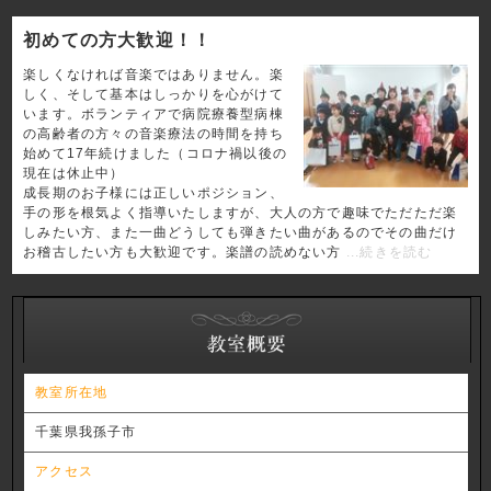
初めての方大歓迎！！
楽しくなければ音楽ではありません。楽
しく、そして基本はしっかりを心がけて
います。ボランティアで病院療養型病棟
の高齢者の方々の音楽療法の時間を持ち
始めて17年続けました（コロナ禍以後の
現在は休止中）
成長期のお子様には正しいポジション、
手の形を根気よく指導いたしますが、大人の方で趣味でただただ楽
しみたい方、また一曲どうしても弾きたい曲があるのでその曲だけ
お稽古したい方も大歓迎です。楽譜の読めない方
...続きを読む
教室所在地
千葉県我孫子市
アクセス