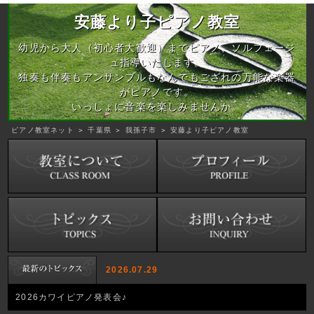
安藤より子ピアノ教室
幼児から大人（初心者大歓迎）までピアノ、ソルフェージ
ュ指導いたします。
独奏も伴奏もアンサンブルもなんでもござれの万能な楽器
がピアノです。
いっしょに音楽を楽しみませんか。
ピアノ教室ネット
＞
千葉県
＞
我孫子市
＞
安藤より子ピアノ教室
2026.07.29
2026カワイピアノ発表会♪