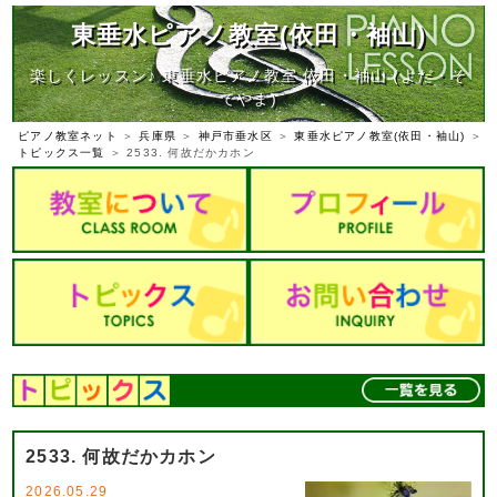
東垂水ピアノ教室(依田・袖山)
楽しくレッスン♪ 東垂水ピアノ教室 依田・袖山 (よだ・そ
でやま)
ピアノ教室ネット
＞
兵庫県
＞
神戸市垂水区
＞
東垂水ピアノ教室(依田・袖山)
＞
トピックス一覧
＞ 2533. 何故だかカホン
2533. 何故だかカホン
2026.05.29