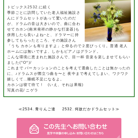
トピックス2532.に続く
季節ごとに訪問していた老人福祉施設さ
んにドラムセットがあって驚いたのだ
が、ドラムの音は大きいので、曲に合わ
せてカホン(南米発祥の静かな打楽器)も
併用したら良いよね~と、ドラマーに持
参してもらったところ、その施設さん
「うち カホンも有りますよ」と仰るので２度びっくり。普通 老人
ホームには無いですよ、しかもピアノはグランド。
こんな環境に恵まれた施設さんで、目一杯 音楽を楽しませてもらい
ました(^O^)/
これまで パーカッションのことを考えて選曲したことは無かったの
に、♪ドラムスが際立つ曲を〜と 夜中まで考えてしまい、ワクワク
嬉しくて…睡眠不足になるよ。
カホンは寝て待て！ (いえ、それは果報)
写真の花/ ニゲラ
≪2534. 青りんご達
2532. 何故だかドラムセット≫