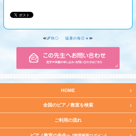
≪
🌾秋🌕
猛暑の毎日☀️
≫
HOME
全国のピアノ教室を検索
ご利用の流れ
ピアノ教室の先生へ
[管理画面ログイン]