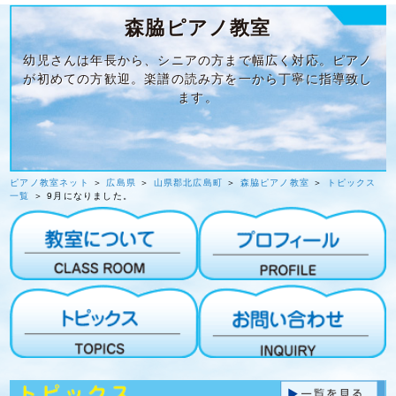
森脇ピアノ教室
幼児さんは年長から、シニアの方まで幅広く対応。ピアノ
が初めての方歓迎。楽譜の読み方を一から丁寧に指導致し
ます。
ピアノ教室ネット
＞
広島県
＞
山県郡北広島町
＞
森脇ピアノ教室
＞
トピックス
一覧
＞ 9月になりました。