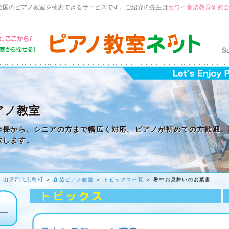
全国のピアノ教室を検索できるサービスです。ご紹介の先生は
カワイ音楽教育研究
アノ教室
年長から、シニアの方まで幅広く対応。ピアノが初めての方歓迎。
致します。
＞
山県郡北広島町
＞
森脇ピアノ教室
＞
トピックス一覧
＞ 暑中お見舞いのお葉書