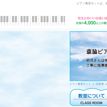
ピアノ教室ネットは、
森脇ピ
幼児さんは
丁寧に指導
ピアノ教室ネット
＞
広島県