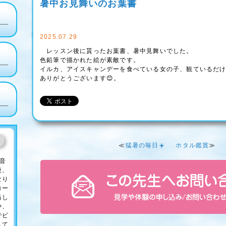
暑中お見舞いのお葉書
2025.07.29
レッスン後に貰ったお葉書、暑中見舞いでした。
色鉛筆で描かれた絵が素敵です。
イルカ、アイスキャンデーを食べている女の子、観ているだ
ありがとうございます😊。
≪
猛暑の毎日☀️
ホタル鑑賞
≫
音
後、
なり
コー
当し
や、
でピ
して