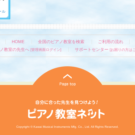
ール
HOME
全国のピアノ教室を検索
ご利用の流れ
ノ教室の先生へ
サポートセンター
[管理画面ログイン]
[お困りの方はこ
Copyright © Kawai Musical Instruments Mfg. Co., Ltd. All Rights Reserved.