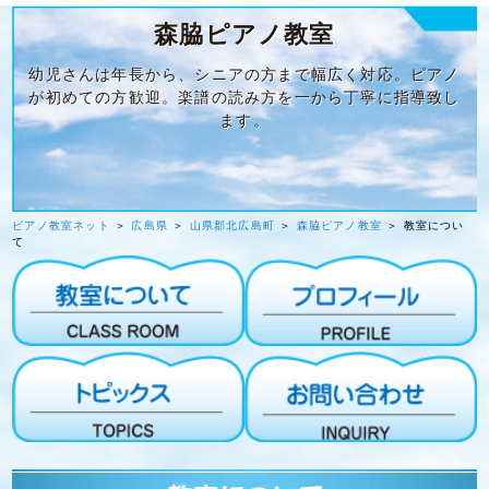
森脇ピアノ教室
幼児さんは年長から、シニアの方まで幅広く対応。ピアノ
が初めての方歓迎。楽譜の読み方を一から丁寧に指導致し
ます。
ピアノ教室ネット
＞
広島県
＞
山県郡北広島町
＞
森脇ピアノ教室
＞ 教室につい
て