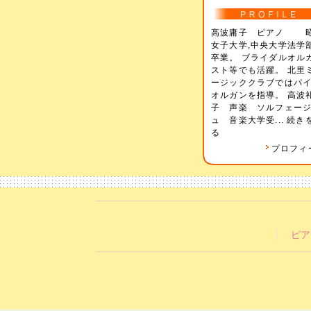
高波庸子 ピアノ 
女子大学,中央大学法
卒業。 ブライダルオル
スト等でも活躍。 北里
ージッククラブではパ
オルガンを指導。 高波
子 声楽 ソルフェー
ュ 音楽大学受...
続き
る
プロフィ
ピア