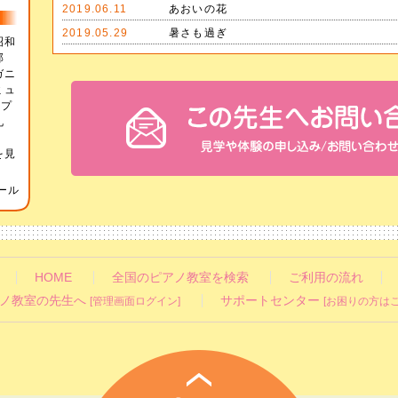
2019.06.11
あおいの花
2019.05.29
暑さも過ぎ
昭和
学部
ガニ
ミュ
イプ
礼
ジ
を見
ール
HOME
全国のピアノ教室を検索
ご利用の流れ
ノ教室の先生へ
サポートセンター
[管理画面ログイン]
[お困りの方はこ