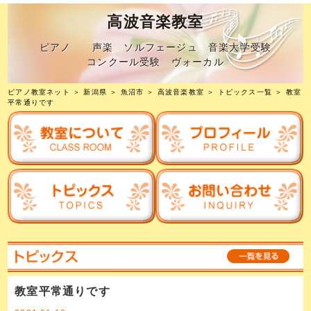
高波音楽教室
ピアノ 声楽 ソルフェージュ 音楽大学受験
コンクール受験 ヴォーカル
ピアノ教室ネット
＞
新潟県
＞
魚沼市
＞
高波音楽教室
＞
トピックス一覧
＞ 教室
平常通りです
教室平常通りです