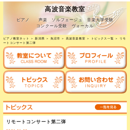
高波音楽教室
ピアノ 声楽 ソルフェージュ 音楽大学受験
コンクール受験 ヴォーカル
ピアノ教室ネット
＞
新潟県
＞
魚沼市
＞
高波音楽教室
＞
トピックス一覧
＞ リモ
ートコンサート第二弾
リモートコンサート第二弾