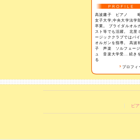
高波庸子 ピアノ 
女子大学,中央大学法
卒業。 ブライダルオル
スト等でも活躍。 北里
ージッククラブではパ
オルガンを指導。 高波
子 声楽 ソルフェー
ュ 音楽大学受...
続き
る
プロフィ
ピア