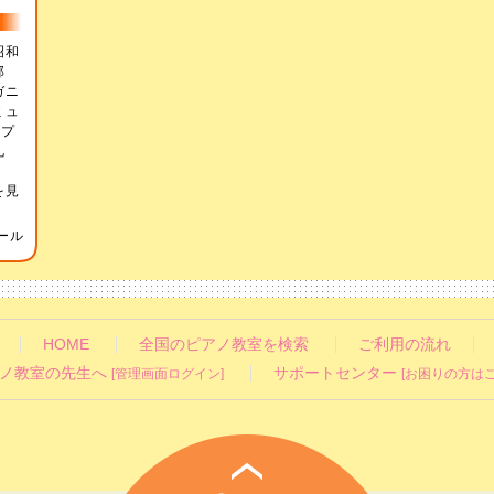
昭和
学部
ガニ
ミュ
イプ
礼
ジ
を見
ール
HOME
全国のピアノ教室を検索
ご利用の流れ
ノ教室の先生へ
サポートセンター
[管理画面ログイン]
[お困りの方はこ