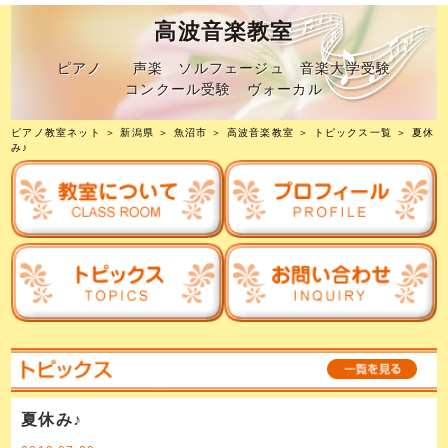
高波音楽教室
ピアノ 声楽 ソルフェージュ 音楽大学受験
コンクール受験 ヴォーカル
ピアノ教室ネット
＞
新潟県
＞
魚沼市
＞
高波音楽教室
＞
トピックス一覧
＞ 夏休
み♪
夏休み♪