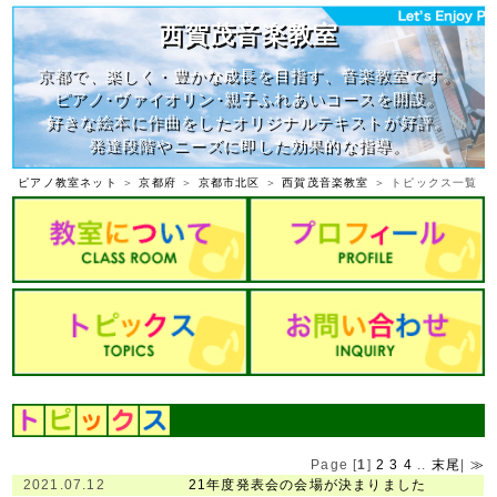
西賀茂音楽教室
京都で、楽しく・豊かな成長を目指す、音楽教室です。
ピアノ･ヴァイオリン･親子ふれあいコースを開設。
好きな絵本に作曲をしたオリジナルテキストが好評。
発達段階やニーズに即した効果的な指導。
ピアノ教室ネット
＞
京都府
＞
京都市北区
＞
西賀茂音楽教室
＞ トピックス一覧
Page [
1
]
2
3
4
..
末尾
|
≫
2021.07.12
21年度発表会の会場が決まりました