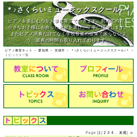
＊♪さくらいミュージックスクール♪＊
ピアノを楽しむ心を大事に育てていきます。初めての方、
小さなお子様にも合った教材を選び、丁寧に指導します。
またピアノ演奏だけでなく学校音楽の授業で困らないよ
う、楽典の時間も取り入れております。
ピアノ教室ネット
＞
愛知県
＞
安城市
＞
＊♪さくらいミュージックスクール♪＊
＞
トピックス一覧
Page [
1
]
2
3
4
..
末尾
|
≫