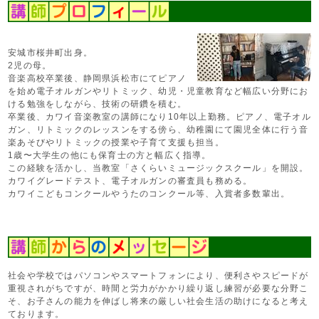
安城市桜井町出身。
2児の母。
音楽高校卒業後、静岡県浜松市にてピアノ
を始め電子オルガンやリトミック、幼児・児童教育など幅広い分野にお
ける勉強をしながら、技術の研鑽を積む。
卒業後、カワイ音楽教室の講師になり10年以上勤務。ピアノ、電子オル
ガン、リトミックのレッスンをする傍ら、幼稚園にて園児全体に行う音
楽あそびやリトミックの授業や子育て支援も担当。
1歳〜大学生の他にも保育士の方と幅広く指導。
この経験を活かし、当教室「さくらいミュージックスクール」を開設。
カワイグレードテスト、電子オルガンの審査員も務める。
カワイこどもコンクールやうたのコンクール等、入賞者多数輩出。
社会や学校ではパソコンやスマートフォンにより、便利さやスピードが
重視されがちですが、時間と労力がかかり繰り返し練習が必要な分野こ
そ、お子さんの能力を伸ばし将来の厳しい社会生活の助けになると考え
ております。