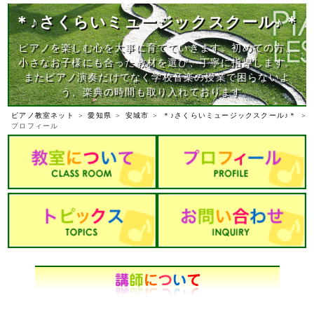
＊♪さくらいミュージックスクール♪＊
ピアノを楽しむ心を大事に育てていきます。初めての方、
小さなお子様にも合った教材を選び、丁寧に指導します。
またピアノ演奏だけでなく学校音楽の授業で困らないよ
う、楽典の時間も取り入れております。
ピアノ教室ネット
＞
愛知県
＞
安城市
＞
＊♪さくらいミュージックスクール♪＊
＞
プロフィール