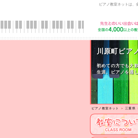
ピアノ教室ネットは、
川原町ピア
初めての方でも大
生涯、ピアノを通
ピアノ教室ネット
＞
三重県