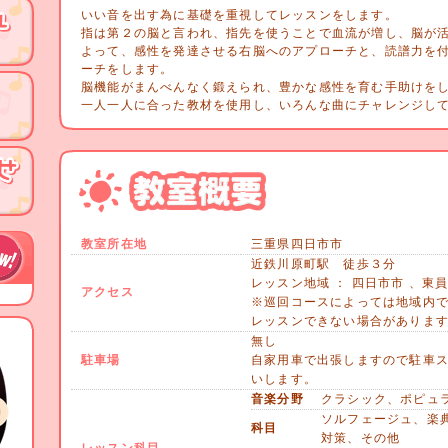
いい音を出す為に基礎を重視してレッスンをします。
指は第２の脳と言われ、指先を使うことで血流が増し、脳が
よって、感性を発達させる右脳へのアプローチと、読譜力を
ーチをします。
脳機能がまんべんなく鍛えられ、豊かな感性を育む手助けを
一人一人に合った教材を使用し、いろんな曲にチャレンジし
教室所在地
三重県四日市市
近鉄川原町駅 徒歩３分
レッスン地域 ： 四日市市 、東
アクセス
※巡回コースによっては地域内
レッスンできない場合がありま
無し
駐車場
自家用車で出張しますので駐車
いします。
音楽分野
クラシック、ポピュ
ソルフェージュ、楽
科目
対策、その他