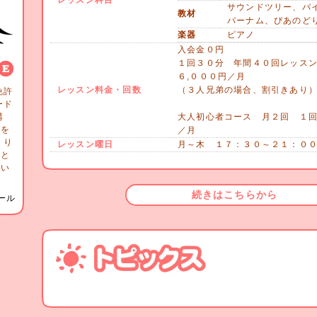
レッスン科目
サウンドツリー、バ
教材
バーナム、ぴあのど
楽器
ピアノ
入会金０円
１回３０分 年間４０回レッス
６,０００円／月
レッスン料金・回数
（３人兄弟の場合、割引きあり
免許
ード
講
大人初心者コース 月２回 １回
師を
／月
くり
レッスン曜日
月～木 １７：３０～２１：０
徒と
てい
続きはこちらから
ール