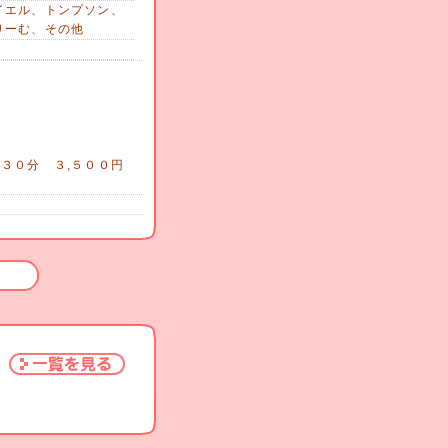
イエル、トンプソン、
りーむ、その他
ン
）
３０分 ３,５００円
０