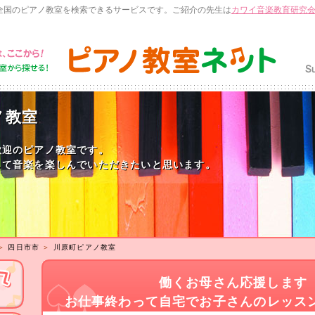
全国のピアノ教室を検索できるサービスです。ご紹介の先生は
カワイ音楽教育研究
ノ教室
歓迎のピアノ教室です。
して音楽を楽しんでいただきたいと思います。
＞
四日市市
＞
川原町ピアノ教室
働くお母さん応援します
お仕事終わって自宅でお子さんのレッス