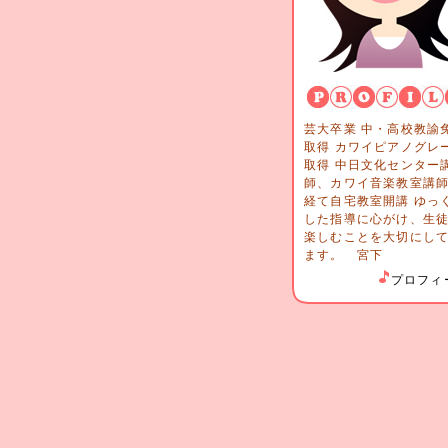
芸大卒業 中・高校教諭
取得 カワイピアノグレ
取得 中日文化センター
師、カワイ音楽教室講
経て自宅教室開講 ゆっ
した指導に心がけ、生
楽しむことを大切にし
ます。 宮下
プロフィ