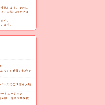
活性化します。それに
付ける左脳へのアプロ
します。
ています。
員町
であっても時間の都合で
す。
スペースのご準備をお願
ラーミュージック
典全般、音楽大学受験