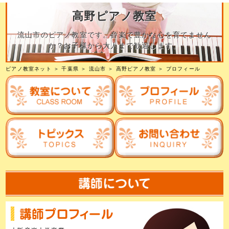
高野ピアノ教室
流山市のピアノ教室です。音楽で豊かな心を育てません
か？お子様から大人まで歓迎します。
ピアノ教室ネット
＞
千葉県
＞
流山市
＞
高野ピアノ教室
＞ プロフィール