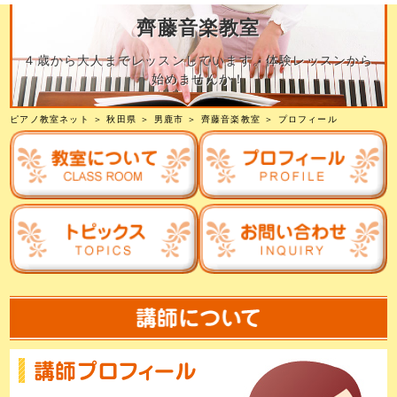
齊藤音楽教室
４歳から大人までレッスンしています。体験レッスンから
始めませんか！
ピアノ教室ネット
＞
秋田県
＞
男鹿市
＞
齊藤音楽教室
＞ プロフィール