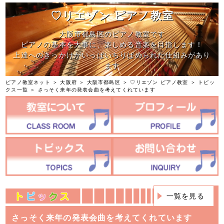
♡リエゾン ピアノ教室
大阪市都島区のピアノ教室です
ピアノの基本を大事に、楽しめる音楽を目指します！
上達へのきっかけがいっぱいちりばめられた仕組みがあり
ます
ピアノ教室ネット
＞
大阪府
＞
大阪市都島区
＞
♡リエゾン ピアノ教室
＞
トピッ
クス一覧
＞ さっそく来年の発表会曲を考えてくれています
一覧を見る
さっそく来年の発表会曲を考えてくれています