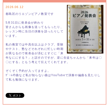
2026.06.12
都島区のリエゾンピアノ教室です
5月31日に発表会が終わり
皆さんからも画像を送ってもらったり、
レッスン時に当日の演奏を語ったりして
います。
私の教室では中高生以上はクラブ、受験
やテスト、塾などそれぞれに忙しい時期
が異なるので発表会が済むとすぐに「来
年なににする？」と話すのですが、逆に生徒ちゃんから「来年は〇
〇にする」ともう考えて伝えてくれてます。
ぞくぞく予約が入ってますよ。
ｹﾞｰﾑの曲など私が知らない曲はYouTubeで演奏や編曲を見たりし
て私も勉強になります。