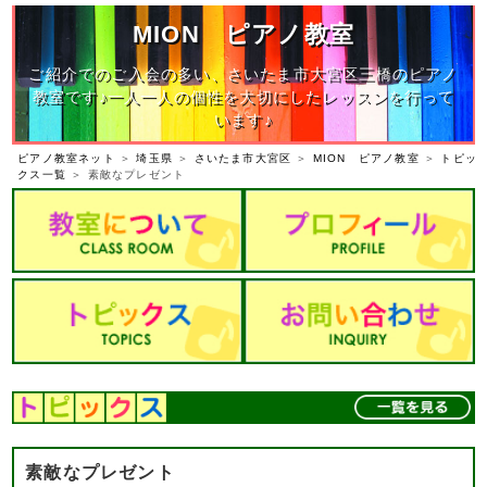
MION ピアノ教室
ご紹介でのご入会の多い、さいたま市大宮区三橋のピアノ
教室です♪一人一人の個性を大切にしたレッスンを行って
います♪
ピアノ教室ネット
＞
埼玉県
＞
さいたま市大宮区
＞
MION ピアノ教室
＞
トピッ
クス一覧
＞ 素敵なプレゼント
素敵なプレゼント