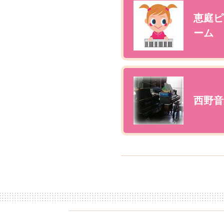
恵庭ピ
ーム
西野音