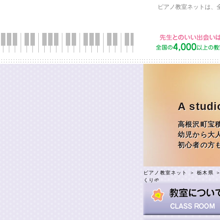
ピアノ教室ネットは、
A st
高根沢町宝
幼児から大
初心者の方
ピアノ教室ネット
＞
栃木県
くり🌱