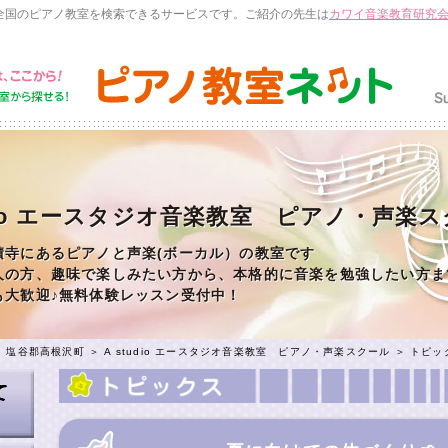
全国のピアノ教室を検索できるサービスです。ご紹介の先生は
カワイ音楽教育研究
udio エースタジオ音楽教室 ピアノ・声楽
積寺にあるピアノと声楽(ボーカル）の教室です
人の方、趣味で楽しみたい方から、本格的に音楽を勉強したい方ま
も大歓迎♪無料体験レッスン受付中！
＞
塩谷郡高根沢町
＞
A studio エースタジオ音楽教室 ピアノ・声楽スクール
＞
トピッ