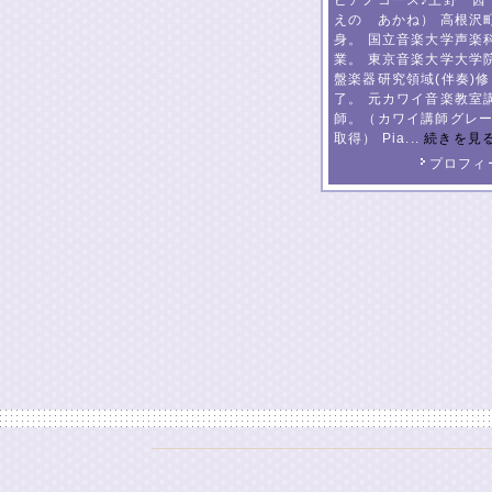
ピアノコース♪上野 茜
えの あかね） 高根沢
身。 国立音楽大学声楽
業。 東京音楽大学大学
盤楽器研究領域(伴奏)修
了。 元カワイ音楽教室
師。（カワイ講師グレ
取得） Pia...
続きを見
プロフィ