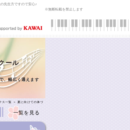
会
の先生方ですので安心♪
※無断転載を禁止します
スクール
で、幅広く通えます
クス一覧
＞ 夏に向けての体づ
一覧を見る