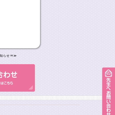
知らせ🍴
≫