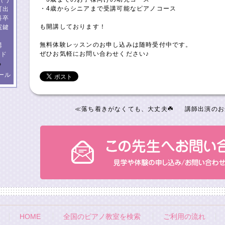
（う
・4歳からシニアまで受講可能なピアノコース
町出
科卒
も開講しております！
院鍵
無料体験レッスンのお申し込みは随時受付中です。
講
ぜひお気軽にお問い合わせください♪
ード
る
ール
≪
落ち着きがなくても、大丈夫☘️
講師出演のお
HOME
全国のピアノ教室を検索
ご利用の流れ