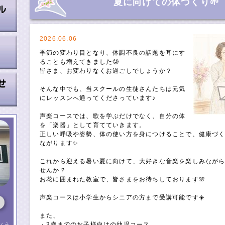
夏に向けての体づくり🌱
2026.06.06
季節の変わり目となり、体調不良の話題を耳にす
ることも増えてきました🥲
皆さま、お変わりなくお過ごしでしょうか？
そんな中でも、当スクールの生徒さんたちは元気
にレッスンへ通ってくださっています♪
声楽コースでは、歌を学ぶだけでなく、自分の体
を「楽器」として育てていきます。
正しい呼吸や姿勢、体の使い方を身につけることで、健康づ
ながります✨
これから迎える暑い夏に向けて、大好きな音楽を楽しみなが
せんか？
お花に囲まれた教室で、皆さまをお待ちしております🌸
声楽コースは小学生からシニアの方まで受講可能です☀️
また、
・3歳までのお子様向けの幼児コース