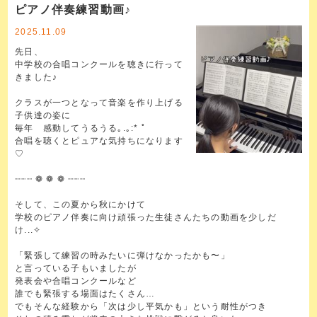
ピアノ伴奏練習動画♪
2025.11.09
先日、
中学校の合唱コンクールを聴きに行って
きました♪
クラスが一つとなって音楽を作り上げる
子供達の姿に
毎年 感動してうるうる｡.｡:* ﾟ
合唱を聴くとピュアな気持ちになります
♡
┈┈┈ ❁ ❁ ❁ ┈┈┈
そして、この夏から秋にかけて
学校のピアノ伴奏に向け頑張った生徒さんたちの動画を少しだ
け...✧
「緊張して練習の時みたいに弾けなかったかも〜」
と言っている子もいましたが
発表会や合唱コンクールなど
誰でも緊張する場面はたくさん…
でもそんな経験から「次は少し平気かも」という耐性がつき