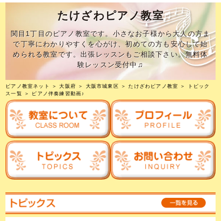
たけざわピアノ教室
関目1丁目のピアノ教室です。小さなお子様から大人の方ま
で丁寧にわかりやすくを心がけ、初めての方も安心して始
められる教室です。出張レッスンもご相談下さい。無料体
験レッスン受付中♫
ピアノ教室ネット
＞
大阪府
＞
大阪市城東区
＞
たけざわピアノ教室
＞
トピック
ス一覧
＞ ピアノ伴奏練習動画♪