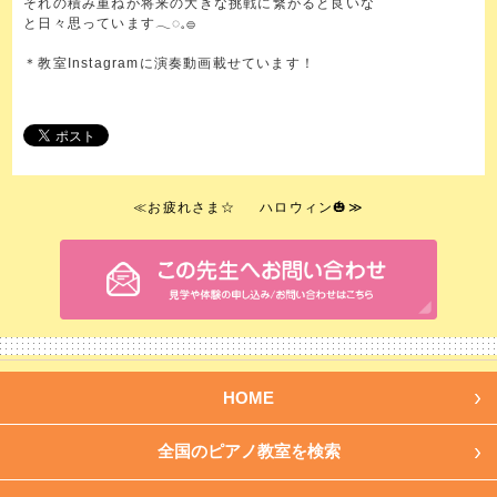
それの積み重ねが将来の大きな挑戦に繋がると良いな
と日々思っています𓂃◌𓈒𓐍
＊教室Instagramに演奏動画載せています！
≪
お疲れさま☆
ハロウィン🎃
≫
HOME
全国のピアノ教室を検索