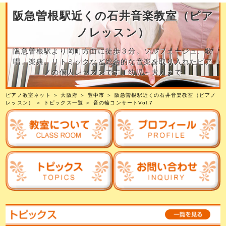
阪急曽根駅近くの石井音楽教室（ピア
ノレッスン）
阪急曽根駅より岡町方面に徒歩３分。ソルフェージュ、歌
唱、楽典、リトミックなど総合的な音楽を取り入れたピア
ノの個人レッスンです。幼児～大人まで
ピアノ教室ネット
＞
大阪府
＞
豊中市
＞
阪急曽根駅近くの石井音楽教室（ピアノ
レッスン）
＞
トピックス一覧
＞ 音の輪コンサートVol.7