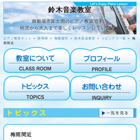
鈴木音楽教室
御殿場市富士岡のピアノ教室です。
幼児から大人まで楽しくレッスンしています。
ピアノ教室ネット
＞
静岡県
＞
御殿場市
＞
鈴木音楽教室
＞
トピックス一覧
＞ 梅
雨間近
梅雨間近