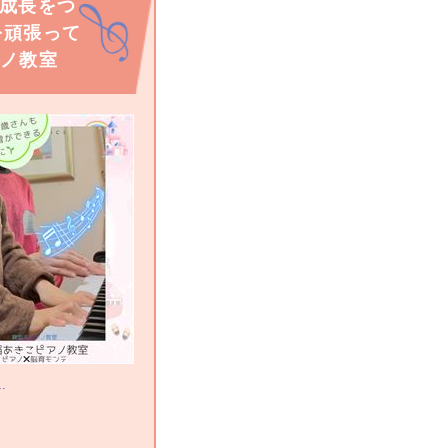
の成長をつ
を頑張って
アノ教室
…