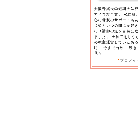
大阪音楽大学短期大学
アノ専攻卒業。 私自身
心な母親のサポートも
音楽をいつの間にか好
なり講師の道を自然に
ました。 子育てをしな
の教室運営していたあ
時、 今まで自分...
続き
見る
プロフィ