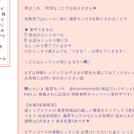
⁡実はこれ、 特別なことではありません🍀
部ピ
、熱
⁡当教室ではレッスン前に 脳育モンテ®︎を取り入れることで
あり
きに
⁡🧠 集中できる心
進み
✋ 指先のコントロール
がら
👂 お話をしっかり聞く力
る
⁡をしっかり育てています🌱
を
⁡だからこそ 4歳さんでも「できる！」が増えていきます✨
ール
⁡＼どんなレッスンか気になる方へ🎹／
まずは体験レッスンで お子さまの変化を感じてみてください
⁡お気軽にお問い合わせください📩
⁡🎹ただいま 脳育モンテ @brainmonte88 雑誌プレジデントFami
kids に 掲載された記念の 体験無料キャンペーン受付中です♪
⁡【先着3名様限定】
⁡超トップクラスの 教育情報誌の厳しい審査をクリアして 2
⁡つまり ⁡社会的信頼と 脳育モンテのもたらす効果が 認められ
⁡期間は5月末まで 各月先着3名です🌟
⁡ピアノコースの体験レッスンを お受けいただいたあと じっ