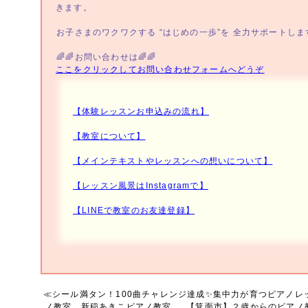
きます。
⁡お子さまのワクワクする “はじめの一歩”を 全力サポートします
⁡🌈🌈お問い合わせは🌈🌈
ここをクリックしてお問い合わせフォームへどうぞ
【体験レッスンお申込みの流れ】
【教室について】
【メインテキストやレッスンへの想いについて】
【レッスン風景はInstagramで】
【LINEで教室のお友達登録】
⁡
≪
シール満タン！100曲チャレンジ達成✨集中力が育つピアノレ
ノ教室 新稲あきこピアノ教室
【箕面市】２歳からのピアノ教