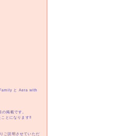
♪
ly と Aera with
度目の掲載です。
たことになります‼️
くりご説明させていただ