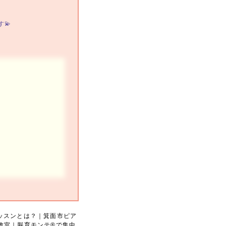
💫
ッスンとは？｜箕面市ピア
室｜脳育モンテ®︎で集中