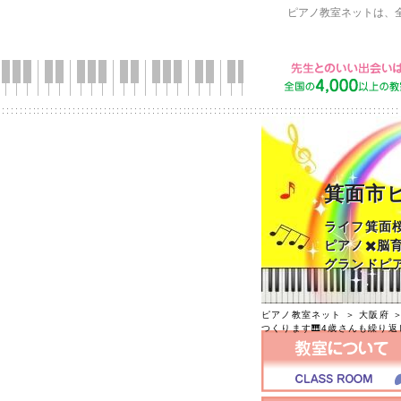
ピアノ教室ネットは、
箕面市
ライフ箕面
ピアノ✖️脳
グランドピア
ピアノ教室ネット
＞
大阪府
つくります🎹4歳さんも繰り