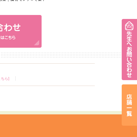
≫
ちら]