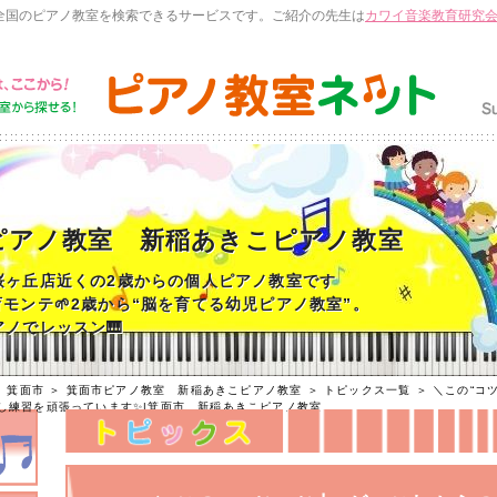
全国のピアノ教室を検索できるサービスです。ご紹介の先生は
カワイ音楽教育研究
ピアノ教室 新稲あきこピアノ教室
桜ヶ丘店近くの2歳からの個人ピアノ教室です
育モンテ🌱2歳から“脳を育てる幼児ピアノ教室”。
ノでレッスン🎹
＞
箕面市
＞
箕面市ピアノ教室 新稲あきこピアノ教室
＞
トピックス一覧
＞ ＼この“コ
返し練習を頑張っています✨|箕面市 新稲あきこピアノ教室