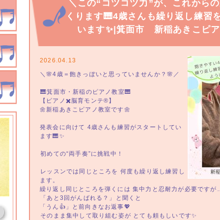
＼この“コツコツ力”が、これから
くります🎹4歳さんも繰り返し練習
います✨|箕面市 新稲あきこピ
2026.04.13
＼🌸4歳＝飽きっぽいと思っていませんか？🌸／
⁡🎹箕面市・新稲のピアノ教室🎹
【ピアノ✖️脳育モンテ®︎】
🌼新稲あきこピアノ教室です🌼
発表会に向けて 4歳さんも練習がスタートしてい
ます🎹✨
⁡初めての“両手奏”に挑戦中！
⁡レッスンでは同じところを 何度も繰り返し練習し
ます。
繰り返し同じところを弾くには 集中力と忍耐力が必要ですが
⁡「あと3回がんばれる？」と聞くと
「うん👍」と前向きなお返事💖
⁡そのまま集中して取り組む姿が とても頼もしいです✨