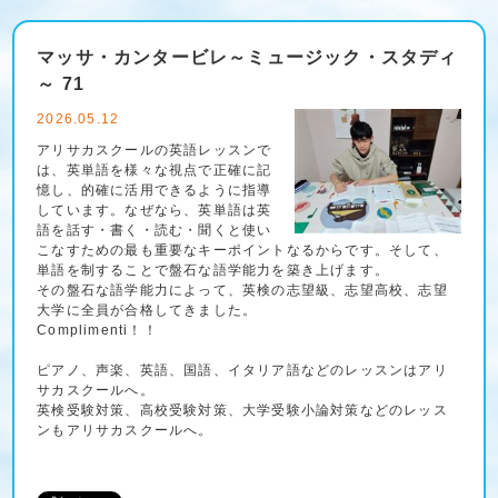
マッサ・カンタービレ～ミュージック・スタディ
～ 71
2026.05.12
アリサカスクールの英語レッスンで
は、英単語を様々な視点で正確に記
憶し、的確に活用できるように指導
しています。なぜなら、英単語は英
語を話す・書く・読む・聞くと使い
こなすための最も重要なキーポイントなるからです。そして、
単語を制することで盤石な語学能力を築き上げます。
その盤石な語学能力によって、英検の志望級、志望高校、志望
大学に全員が合格してきました。
Complimenti！！
ピアノ、声楽、英語、国語、イタリア語などのレッスンはアリ
サカスクールへ。
英検受験対策、高校受験対策、大学受験小論対策などのレッス
ンもアリサカスクールへ。