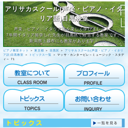
アリサカスクール(声楽・ピアノ・イタ
リア語)目黒教室
声楽、ピアノ、イタリア語を楽しく学びましょう。
7年間イタリア留学した先生が目黒区で経営する教室です。
新潟県上越市にも教室があります。
ピアノ教室ネット
＞
東京都
＞
目黒区
＞
アリサカスクール(声楽・ピアノ・イタリ
ア語)目黒教室
＞
トピックス一覧
＞ マッサ・カンタービレ～ミュージック・スタデ
ィ～ 71