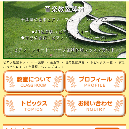
音楽教室澤村
千葉県佐倉市ピアノ・フルート・ハープ教室
◆JR佐倉駅（ピアノ・フルート）
◆京成佐倉駅（ピアノ・フルート・ハープ）
ピアノ・フルート・ハープ無料体験レッスン受付中
ピアノ教室ネット
＞
千葉県
＞
佐倉市
＞
音楽教室澤村
＞
トピックス一覧
＞ 実は
こっそりDIYしてた外壁、ついにプロに！