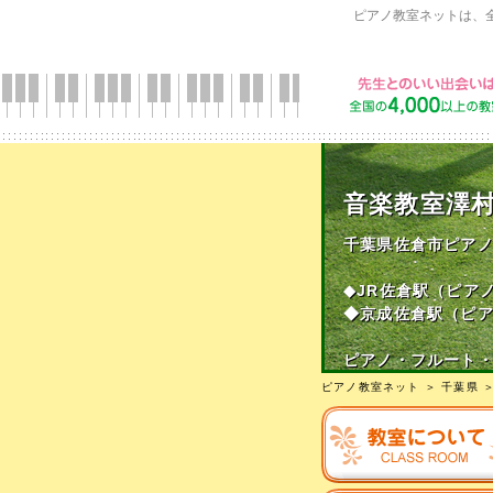
ピアノ教室ネットは、
音楽教室澤
千葉県佐倉市ピア
◆JR佐倉駅（ピア
◆京成佐倉駅（ピ
ピアノ・フルート
ピアノ教室ネット
＞
千葉県