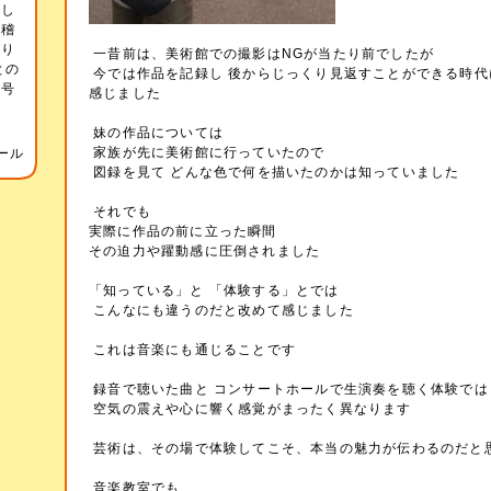
をし
お稽
あり
一昔前は、美術館での撮影はNGが当たり前でしたが
との
今では作品を記録し 後からじっくり見返すことができる時代
記号
感じました
音
妹の作品については
家族が先に美術館に行っていたので
ール
図録を見て どんな色で何を描いたのかは知っていました
それでも
実際に作品の前に立った瞬間
その迫力や躍動感に圧倒されました
「知っている」と 「体験する」とでは
こんなにも違うのだと改めて感じました
これは音楽にも通じることです
録音で聴いた曲と コンサートホールで生演奏を聴く体験では
空気の震えや心に響く感覚がまったく異なります
芸術は、その場で体験してこそ、本当の魅力が伝わるのだと
音楽教室でも