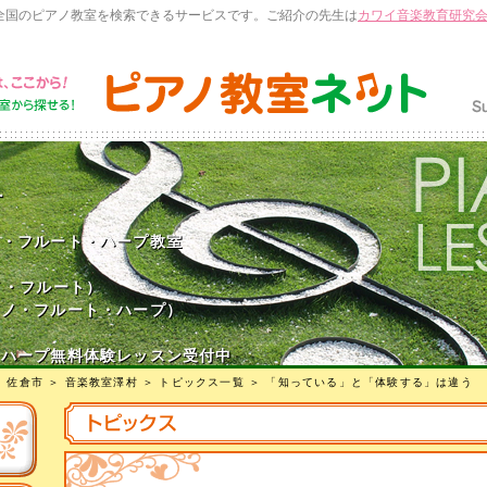
全国のピアノ教室を検索できるサービスです。ご紹介の先生は
カワイ音楽教育研究
村
ノ・フルート・ハープ教室
ノ・フルート）
アノ・フルート・ハープ）
・ハープ無料体験レッスン受付中
＞
佐倉市
＞
音楽教室澤村
＞
トピックス一覧
＞ 「知っている」と「体験する」は違う