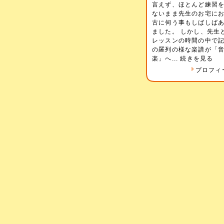
言えず、ほとんど練習
ないまま先生のお宅に
古に伺う事もしばしば
ました。 しかし、先生
レッスンの時間の中で
の羅列の様な楽譜が「
楽」へ...
続きを見る
プロフィ