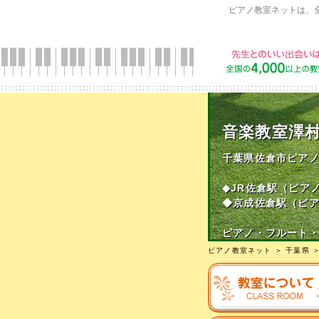
ピアノ教室ネットは、
音楽教室澤
千葉県佐倉市ピア
◆JR佐倉駅（ピア
◆京成佐倉駅（ピ
ピアノ・フルート
ピアノ教室ネット
＞
千葉県