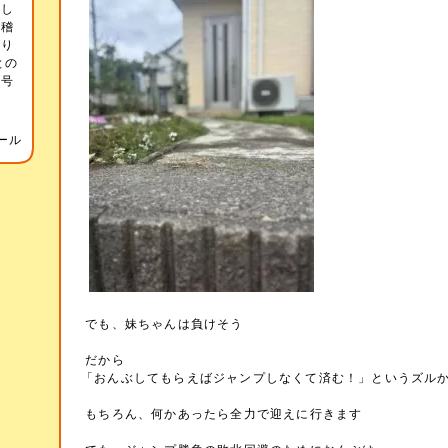
をし
お稽
あり
との
記号
音
ール
でも、妹ちゃんは負けそう
だから
「おんぶしてもらえばジャンプしなくて済む！」というズル
もちろん、何かあったら全力で迎えに行きます