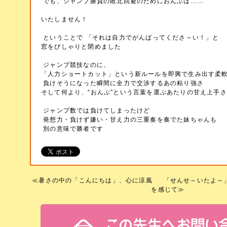
でも、ジャンプ勝負の敗北回避のためにおんぶは……
いたしません！
ということで 「それは自力でがんばってくださ～い！」と
窓をぴしゃりと閉めました
ジャンプ競技なのに、
「人力ショートカット」という新ルールを即興で生み出す柔
負けそうになった瞬間に全力で交渉するあの粘り強さ
そして何より、“おんぶ”という言葉を選ぶあたりの甘え上手さ
ジャンプ数では負けてしまったけど
発想力・負けず嫌い・甘え力の三重奏を奏でた妹ちゃんも
別の意味で勝者です
≪
暑さの中の「こんにちは」、心に涼風
「せんせ～いたよ～
を感じて
≫