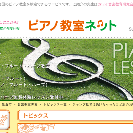
全国のピアノ教室を検索できるサービスです。ご紹介の先生は
カワイ音楽教育研究
村
ノ・フルート・ハープ教室
ノ・フルート）
アノ・フルート・ハープ）
・ハープ無料体験レッスン受付中
＞
佐倉市
＞
音楽教室澤村
＞
トピックス一覧
＞ ジャンプ数では負けちゃったけど別の意