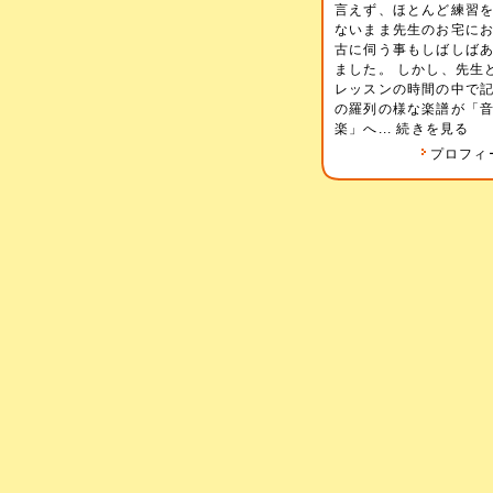
言えず、ほとんど練習
ないまま先生のお宅に
古に伺う事もしばしば
ました。 しかし、先生
レッスンの時間の中で
の羅列の様な楽譜が「
楽」へ...
続きを見る
プロフィ