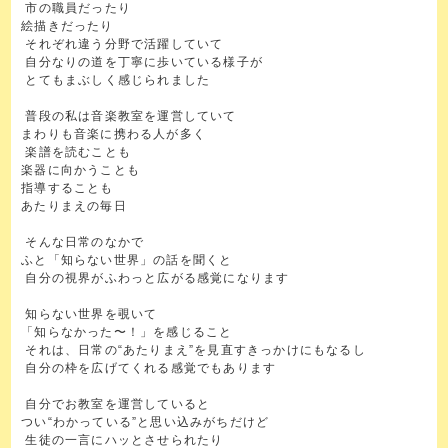
市の職員だったり
絵描きだったり
それぞれ違う分野で活躍していて
自分なりの道を丁寧に歩いている様子が
とてもまぶしく感じられました
普段の私は音楽教室を運営していて
まわりも音楽に携わる人が多く
楽譜を読むことも
楽器に向かうことも
指導することも
あたりまえの毎日
そんな日常のなかで
ふと「知らない世界」の話を聞くと
自分の視界がふわっと広がる感覚になります
知らない世界を覗いて
「知らなかった〜！」を感じること
それは、日常の“あたりまえ”を見直すきっかけにもなるし
自分の枠を広げてくれる感覚でもあります
自分でお教室を運営していると
つい“わかっている”と思い込みがちだけど
生徒の一言にハッとさせられたり