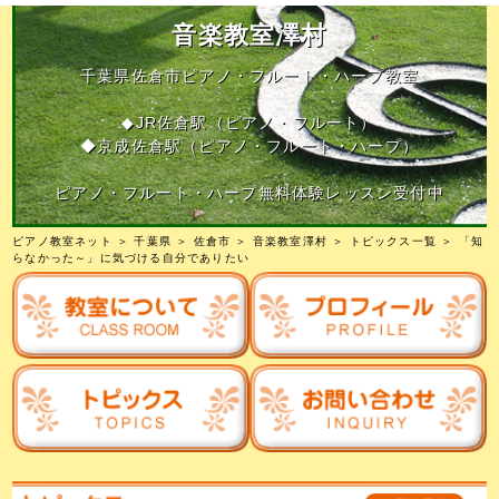
音楽教室澤村
千葉県佐倉市ピアノ・フルート・ハープ教室
◆JR佐倉駅（ピアノ・フルート）
◆京成佐倉駅（ピアノ・フルート・ハープ）
ピアノ・フルート・ハープ無料体験レッスン受付中
ピアノ教室ネット
＞
千葉県
＞
佐倉市
＞
音楽教室澤村
＞
トピックス一覧
＞ 「知
らなかった～」に気づける自分でありたい