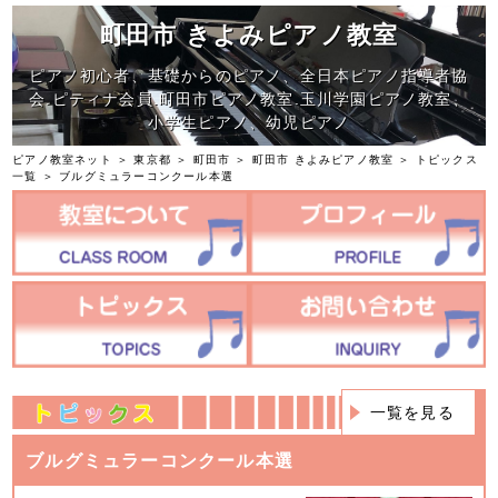
町田市 きよみピアノ教室
ピアノ初心者、基礎からのピアノ、全日本ピアノ指導者協
会.ピティナ会員.町田市ピアノ教室.玉川学園ピアノ教室、
小学生ピアノ、幼児ピアノ
ピアノ教室ネット
＞
東京都
＞
町田市
＞
町田市 きよみピアノ教室
＞
トピックス
一覧
＞ ブルグミュラーコンクール本選
一覧を見る
ブルグミュラーコンクール本選