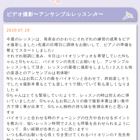
ビデオ撮影〜アンサンブルレッスン🎶〜
2020.07.19
今週のレッスンは、発表会のかわりにそれぞれの練習の成果をビデ
オ撮影しました♪先週の日曜日に調律をお願いして、ピアノの準備を
整えてスタートしました♪
それぞれ順調に進み、今日はバイオリンデュオを希望していたNち
ゃんとGちゃんに、バイオリンの先生にお願いをし、アンサンブル
レッスンをして頂き、レッスンの最後に撮影をしました♪２人とも他
の楽器とのアンサンブルは初体験!
Nちゃんはお気に入りの曲をバイオリンと合わせて、終始楽しそう
でした☺️撮影本番もとても楽しそうで聴いていて私も楽しくなりま
した☺️
Gちゃんはとても緊張していたようで、レッスンの時は控えめに弾
いていましたが、Gちゃんもお気に入りの曲で撮影本番は凄い集中
力で弾く事が出来て、Gちゃん独特の持ち味を発揮出来たと思いま
す☺️
バイオリンと合わせる時のチューニングの仕方や合わせるポイント
を教わり、短いレッスン時間で２人とも呼吸を合わせられるように
なって、良い経験が出来たように思います☆
いつも私のお願いを心良く引き受けてくれるバイオリンのＹ先生有