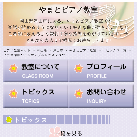
やまとピアノ教室
岡山県津山市にある、やまとピアノ教室です。
楽譜が読めるようになりたい！好きな曲が弾きたい！など
ご希望に添えるよう親切丁寧な指導を心がけています。子
どもから大人まで幅広くお待ちしてます!
ピアノ教室ネット
＞
岡山県
＞
津山市
＞
やまとピアノ教室
＞
トピックス一覧
＞
ビデオ撮影〜アンサンブルレッスン🎶〜
一覧を見る