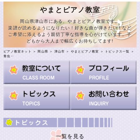
やまとピアノ教室
岡山県津山市にある、やまとピアノ教室です。
楽譜が読めるようになりたい！好きな曲が弾きたい！など
ご希望に添えるよう親切丁寧な指導を心がけています。子
どもから大人まで幅広くお待ちしてます!
ピアノ教室ネット
＞
岡山県
＞
津山市
＞
やまとピアノ教室
＞
トピックス一覧
＞
青虫‥
一覧を見る