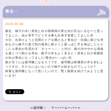
青虫‥
2020.06.08
最近、柚子の木に茶色と白の斑模様の変な虫が沢山いるな〜と思っ
てました。虫が苦手でどうする事も出来ず放置してました😣
今日、出掛けようと玄関のドアを開けると青虫が‥😣娘に助けを求
めながら柚子の葉で別の場所に移そうと葉っぱに手を伸ばしたらそ
こにも青虫が😣思わず「キャーッ！」と叫び、娘の冷ややかな視線
を感じつつ助けを求め、柚子の木をよく見ると！茶色と白の斑模様
の虫が青虫になってました!青虫がいっぱい😣
娘が言うには揚羽蝶になるそうです。揚羽蝶は柑橘系の木を好むよ
うですが、すだちにはいないので柚子が好きなのでしょうか?
綺麗な揚羽蝶になって貰いたいので、暫く観察を続けてみようと思
います!
≪
揚羽蝶✨
ウーパールーパー
≫