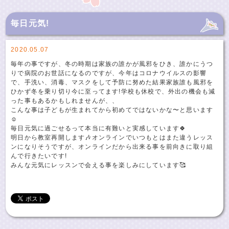
毎日元気!
2020.05.07
毎年の事ですが、冬の時期は家族の誰かが風邪をひき、誰かにうつ
りで病院のお世話になるのですが、今年はコロナウイルスの影響
で、手洗い、消毒、マスクをして予防に努めた結果家族誰も風邪を
ひかず冬を乗り切り今に至ってます!学校も休校で、外出の機会も減
った事もあるかもしれませんが、、
こんな事は子どもが生まれてから初めてではないかな〜と思います
☺️
毎日元気に過ごせるって本当に有難いと実感しています🍀
明日から教室再開します🎶オンラインでいつもとはまた違うレッス
ンになりそうですが、オンラインだから出来る事を前向きに取り組
んで行きたいです!
みんな元気にレッスンで会える事を楽しみにしています🥰