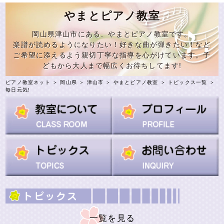
やまとピアノ教室
岡山県津山市にある、やまとピアノ教室です。
楽譜が読めるようになりたい！好きな曲が弾きたい！など
ご希望に添えるよう親切丁寧な指導を心がけています。子
どもから大人まで幅広くお待ちしてます!
ピアノ教室ネット
＞
岡山県
＞
津山市
＞
やまとピアノ教室
＞
トピックス一覧
＞
毎日元気!
一覧を見る