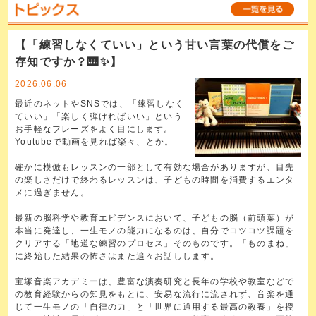
【「練習しなくていい」という甘い言葉の代償をご
存知ですか？🎹✨】
2026.06.06
最近のネットやSNSでは、「練習しなく
ていい」「楽しく弾ければいい」という
お手軽なフレーズをよく目にします。
Youtubeで動画を見れば楽々、とか。
確かに模倣もレッスンの一部として有効な場合がありますが、目先
の楽しさだけで終わるレッスンは、子どもの時間を消費するエンタ
メに過ぎません。
最新の脳科学や教育エビデンスにおいて、子どもの脳（前頭葉）が
本当に発達し、一生モノの能力になるのは、自分でコツコツ課題を
クリアする「地道な練習のプロセス」そのものです。「ものまね」
に終始した結果の怖さはまた追々お話しします。
宝塚音楽アカデミーは、豊富な演奏研究と長年の学校や教室などで
の教育経験からの知見をもとに、安易な流行に流されず、音楽を通
じて一生モノの「自律の力」と「世界に通用する最高の教養」を授