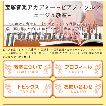
宝塚音楽アカデミー～ピアノ・ソルフ
ェージュ教室～
初心者から音大や一流のピアニストを目指す方まで、大
学・高校等での約３０年のピアノ・音楽教育経験とフラン
スの音楽院の卒業資格を持つ先生がピアノ個人レッスンを
中心に楽しく丁寧に、本格的に指導致します。
ピアノ教室ネット
＞
兵庫県
＞
宝塚市
＞
宝塚音楽アカデミー～ピアノ・ソルフェ
ージュ教室～
＞
トピックス一覧
＞ 【「練習しなくていい」という甘い言葉の代償
をご存知ですか？🎹✨】