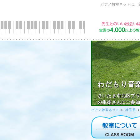
ピアノ教室ネットは、
わだもり音
さいたま市北区プラ
の生徒さんにご参
ピアノ教室ネット
＞
埼玉県