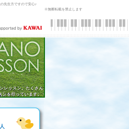
会
の先生方ですので安心♪
※無断転載を禁止します
インレッスン。たくさん
スンを行っています。
人