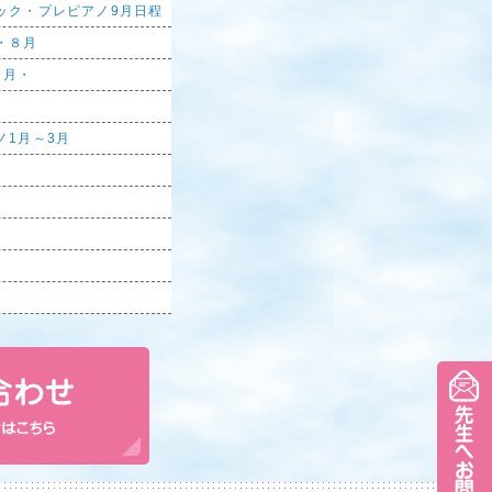
ック・プレピアノ9月日程
・８月
８月・
ノ1月～3月
。