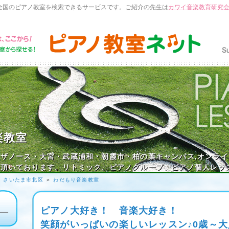
全国のピアノ教室を検索できるサービスです。ご紹介の先生は
カワイ音楽教育研究
楽教室
ザノース・大宮・武蔵浦和・朝霞市・柏の葉キャンパス,オンラ
加頂いております。リトミック、ピアノグループ、ピアノ個人レッ
＞
さいたま市北区
＞
わだもり音楽教室
ピアノ大好き！ 音楽大好き！
笑顔がいっぱいの楽しいレッスン♪0歳～大