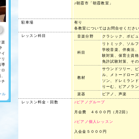
♪朝霞市「朝霞教室」
駐車場
有り
各教室についてはお問合せくださ
レッスン科目
音楽分野
クラシック、ポピュ
音楽
リトミック、ソルフ
中
学校音楽、伴奏法、
科目
ワイ
験対策、保育士資格
ツリ
免許試験対策、その
指導
サウンドツリー、ピ
クロ
ル、メトードローズ
員、
教材
ソン、ドレミランド
ーチ
りーむ、ピアノラン
ール
楽器
ピアノ、声楽
レッスン料金・回数
♪ピアノグループ
月会費 ４６００円（月2回）
♪ピアノ個人レッスン
入会金５０００円