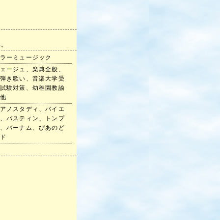
い。
ラーミュージック
ェージュ、楽典全般、
弾き歌い、音楽大学受
試験対策、幼稚園教諭
他
アノスタディ、バイエ
、バスティン、トンプ
、バーナム、ぴあのど
ド