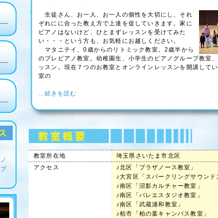
生徒さん、お一人、お一人の個性を大切にし、それ
ぞれにに合った教え方で上達を促していきます。家に
ピアノはないけど、ひとまずレッスンを受けてみた
い・・・という方も、お気軽にお越しください。
マタニテイ、0歳からのリトミック教室。2歳半から
のプレピアノ教室。幼稚園生、小学生のピアノグループ教室
ッスン。現在７つのお教室とオンラインレッスンを開講して
室の
...続きを読む
教室所在地
埼玉県さいたま市北区
ザノ
アクセス
♪北区「プラザノース教室」
・プ
♪大宮区「スパークリングサウンド
♪南区「沼影カルチャー教室」
♪南区「バレエスタジオ教室」
♪南区「武蔵浦和教室」
♪柏市「柏の葉キャンパス教室」