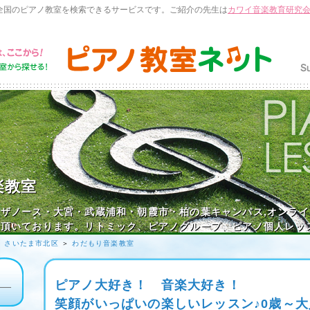
全国のピアノ教室を検索できるサービスです。ご紹介の先生は
カワイ音楽教育研究
楽教室
ザノース・大宮・武蔵浦和・朝霞市・柏の葉キャンパス,オンラ
加頂いております。リトミック、ピアノグループ、ピアノ個人レッ
＞
さいたま市北区
＞
わだもり音楽教室
ピアノ大好き！ 音楽大好き！
笑顔がいっぱいの楽しいレッスン♪0歳～大