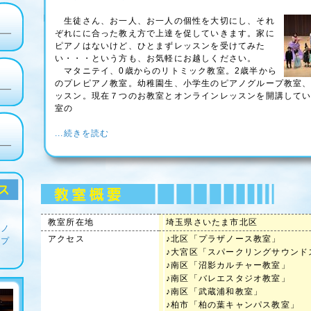
生徒さん、お一人、お一人の個性を大切にし、それ
ぞれにに合った教え方で上達を促していきます。家に
ピアノはないけど、ひとまずレッスンを受けてみた
い・・・という方も、お気軽にお越しください。
マタニテイ、0歳からのリトミック教室。2歳半から
のプレピアノ教室。幼稚園生、小学生のピアノグループ教室
ッスン。現在７つのお教室とオンラインレッスンを開講して
室の
...続きを読む
教室所在地
埼玉県さいたま市北区
ザノ
アクセス
♪北区「プラザノース教室」
・プ
♪大宮区「スパークリングサウンド
♪南区「沼影カルチャー教室」
♪南区「バレエスタジオ教室」
♪南区「武蔵浦和教室」
♪柏市「柏の葉キャンパス教室」