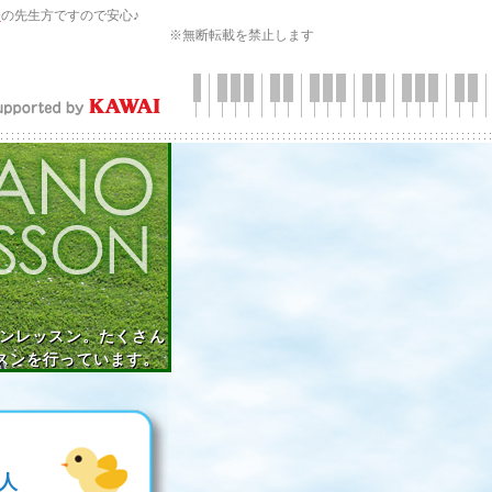
会
の先生方ですので安心♪
※無断転載を禁止します
インレッスン。たくさん
スンを行っています。
人