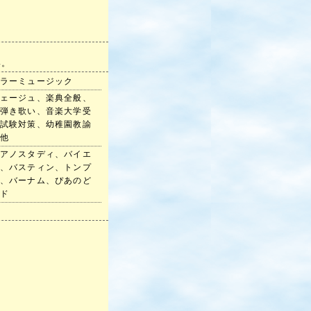
い。
ラーミュージック
ェージュ、楽典全般、
弾き歌い、音楽大学受
試験対策、幼稚園教諭
他
アノスタディ、バイエ
、バスティン、トンプ
、バーナム、ぴあのど
ド