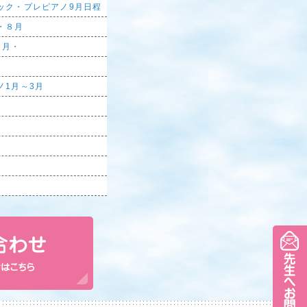
ック・プレピアノ9月日程
・８月
８月・
ノ1月～3月
。