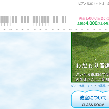
ピアノ教室ネットは、
わだもり音
さいたま市北区プラ
の生徒さんにご参
ピアノ教室ネット
＞
埼玉県