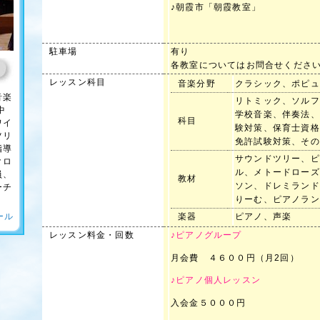
♪朝霞市「朝霞教室」
駐車場
有り
各教室についてはお問合せくださ
レッスン科目
音楽分野
クラシック、ポピュ
音楽
リトミック、ソルフ
中
学校音楽、伴奏法、
科目
ワイ
験対策、保育士資格
ツリ
免許試験対策、その
指導
サウンドツリー、ピ
クロ
ル、メトードローズ
員、
教材
ソン、ドレミランド
ーチ
りーむ、ピアノラン
ール
楽器
ピアノ、声楽
レッスン料金・回数
♪ピアノグループ
月会費 ４６００円（月2回）
♪ピアノ個人レッスン
入会金５０００円