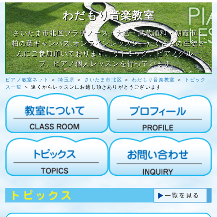
わだもり音楽教室
さいたま市北区プラザノース・大宮・武蔵浦和・朝霞市・
柏の葉キャンパス,オンラインレッスン。たくさんの生徒さ
んにご参加頂いております。リトミック、ピアノグルー
プ、ピアノ個人レッスンを行っています。
ピアノ教室ネット
＞
埼玉県
＞
さいたま市北区
＞
わだもり音楽教室
＞
トピック
ス一覧
＞ 遠くからレッスンにお越し頂きありがとうございます