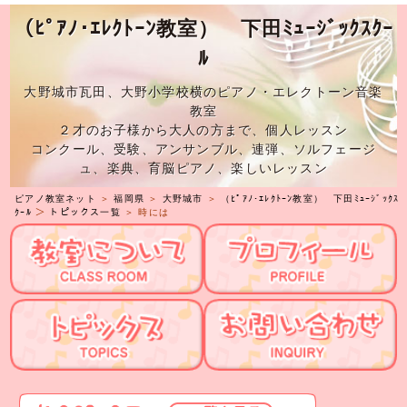
（ﾋﾟｱﾉ･ｴﾚｸﾄｰﾝ教室） 下田ﾐｭｰｼﾞｯｸｽｸｰ
ﾙ
大野城市瓦田、大野小学校横のピアノ・エレクトーン音楽
教室
２才のお子様から大人の方まで、個人レッスン
コンクール、受験、アンサンブル、連弾、ソルフェージ
ュ、楽典、育脳ピアノ、楽しいレッスン
ピアノ教室ネット
＞
福岡県
＞
大野城市
＞
（ﾋﾟｱﾉ･ｴﾚｸﾄｰﾝ教室） 下田ﾐｭｰｼﾞｯｸｽ
ｸｰﾙ
＞
トピックス一覧
＞ 時には