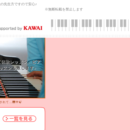
会
の先生方ですので安心♪
※無断転載を禁止します
て体験レッスン、ピア
ッスンも致します♪
されて…🎹🌹🍃