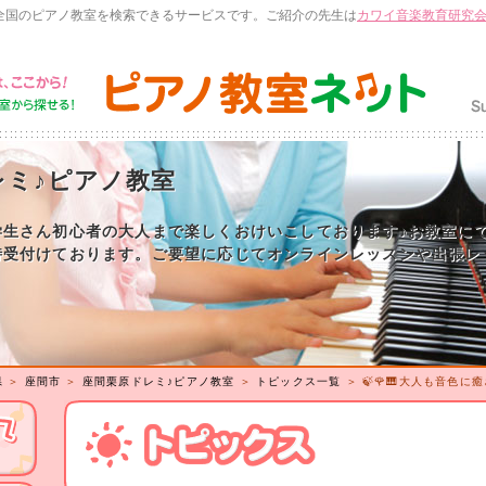
全国のピアノ教室を検索できるサービスです。ご紹介の先生は
カワイ音楽教育研究
レミ♪ピアノ教室
学生さん初心者の大人まで楽しくおけいこしております♪お教室に
時受付けております。ご要望に応じてオンラインレッスンや出張レ
県
＞
座間市
＞
座間栗原ドレミ♪ピアノ教室
＞
トピックス一覧
＞ 🍃🌹🎹大人も音色に癒