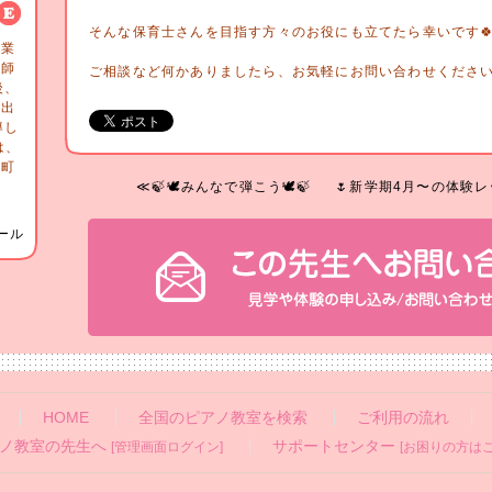
そんな保育士さんを目指す方々のお役にも立てたら幸いです🍀
卒業
講師
ご相談など何かありましたら、お気軽にお問い合わせください🕊
後、
と出
導し
は、
都町
旭
≪🍃🕊️みんなで弾こう🕊️🍃
🌷新学期4月〜の体験レッ
ール
HOME
全国のピアノ教室を検索
ご利用の流れ
ノ教室の先生へ
サポートセンター
[管理画面ログイン]
[お困りの方はこ