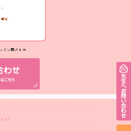
✨️
️🍃
スン🎹🎶🌷≫
ちら]