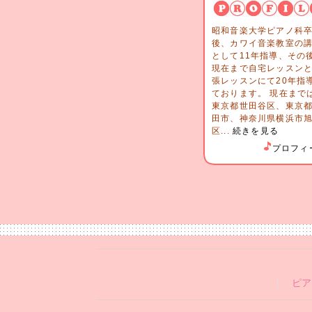
昭和音楽大学ピアノ科
後、カワイ音楽教室の
として11年指導、その
現在まで自宅レッスン
張レッスンにて20年指
ております。 現在まで
東京都世田谷区、東京
田市、神奈川県横浜市
区...
続きを見る
プロフィ
ピア