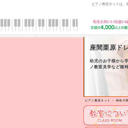
ピアノ教室ネットは、
座間栗原ド
幼児のお子様から
ノ教室見学など随
ピアノ教室ネット
＞
神奈川