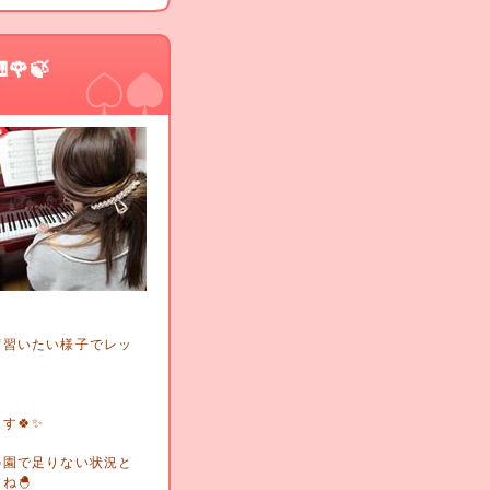
🌹🍃
度習いたい様子でレッ
🍀✨️
の園で足りない状況と
ね🐣