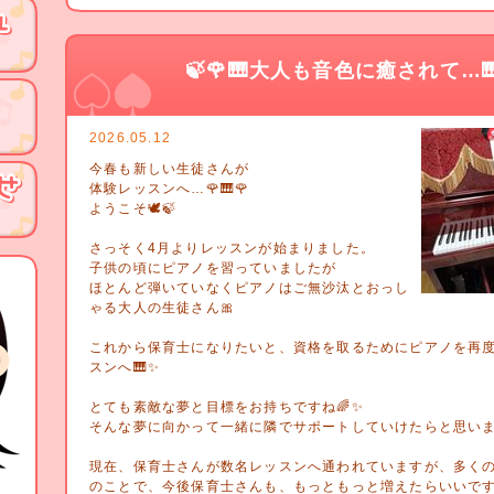
🍃🌹🎹大人も音色に癒されて…🎹
2026.05.12
今春も新しい生徒さんが
体験レッスンへ…🌹🎹🌹
ようこそ🕊️🍃
さっそく4月よりレッスンが始まりました。
子供の頃にピアノを習っていましたが
ほとんど弾いていなくピアノはご無沙汰とおっし
ゃる大人の生徒さん🎀
これから保育士になりたいと、資格を取るためにピアノを再
スンへ🎹✨️
とても素敵な夢と目標をお持ちですね🌈✨️
そんな夢に向かって一緒に隣でサポートしていけたらと思います
現在、保育士さんが数名レッスンへ通われていますが、多く
のことで、今後保育士さんも、もっともっと増えたらいいです