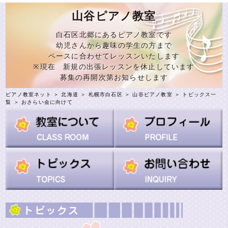
山谷ピアノ教室
白石区北郷にあるピアノ教室です
幼児さんから趣味の学生の方まで
ペースに合わせてレッスンいたします
※現在 新規の出張レッスンを休止しています
募集の再開次第お知らせします
ピアノ教室ネット
＞
北海道
＞
札幌市白石区
＞
山谷ピアノ教室
＞
トピックス一
覧
＞ おさらい会に向けて